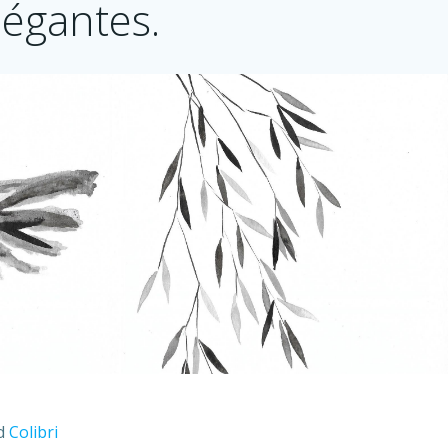
légantes.
nd
Colibri